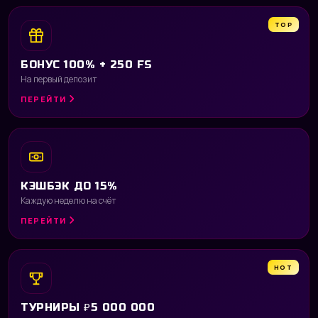
TOP
БОНУС 100% + 250 FS
На первый депозит
ПЕРЕЙТИ
КЭШБЭК ДО 15%
Каждую неделю на счёт
ПЕРЕЙТИ
HOT
ТУРНИРЫ ₽5 000 000