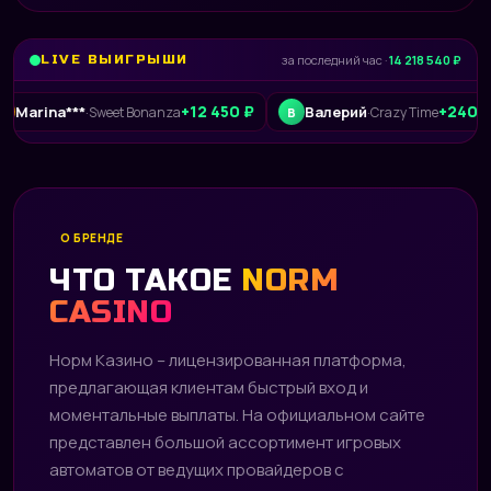
LIVE ВЫИГРЫШИ
за последний час ·
14 218 540 ₽
+12 450 ₽
+240 015 ₽
a***
Валерий
·
Sweet Bonanza
·
Crazy Time
В
О БРЕНДЕ
ЧТО ТАКОЕ
NORM
CASINO
Норм Казино – лицензированная платформа,
предлагающая клиентам быстрый вход и
моментальные выплаты. На официальном сайте
представлен большой ассортимент игровых
автоматов от ведущих провайдеров с