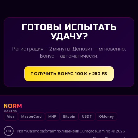
ГОТОВЫ ИСПЫТАТЬ
УДАЧУ?
Регистрация — 2 минуты. Депозит — мгновенно.
Бонус — автоматически.
ПОЛУЧИТЬ БОНУС 100% + 250 FS
NORM
CASINO
Visa
MasterCard
МИР
Bitcoin
USDT
ЮMoney
Norm Casino работает по лицензии Curaçao eGaming · © 2026 ·
18+