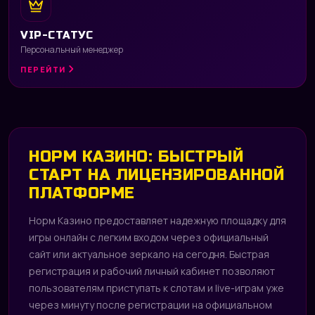
VIP-СТАТУС
Персональный менеджер
ПЕРЕЙТИ
НОРМ КАЗИНО: БЫСТРЫЙ
СТАРТ НА ЛИЦЕНЗИРОВАННОЙ
ПЛАТФОРМЕ
Норм Казино предоставляет надежную площадку для
игры онлайн с легким входом через официальный
сайт или актуальное зеркало на сегодня. Быстрая
регистрация и рабочий личный кабинет позволяют
пользователям приступать к слотам и live-играм уже
через минуту после регистрации на официальном