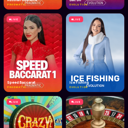
PRAGMATIC
EVOLUTION
LIVE
LIVE
Speed Baccarat
Ice Fishing
PRAGMATIC
EVOLUTION
LIVE
LIVE