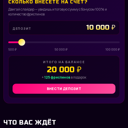
СКОЛЬКО ВНЕСЁТЕ НА СЧЁТ?
Двигай слайдер — увидишь итоговую сумму с бонусом 100% и
количество фриспинов
10 000 ₽
ДЕПОЗИТ
NOR
500 ₽
50 000 ₽
100 000 ₽
ИТОГО НА БАЛАНСЕ
20 000 ₽
+
125 фриспинов
в подарок
ВНЕСТИ ДЕПОЗИТ
ЧТО ВАС ЖДЁТ